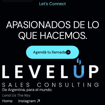
Read more
Let’s Connect
APASIONADOS DE LO
QUE HACEMOS.
Agendá tu llamada
Let’s Contact
De Argentina, para el mundo.
Lend Us The Key
Home
Instagram
P
P
B
C